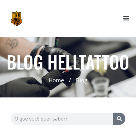
BLOG HELLTATTOO
Home
/
Blog