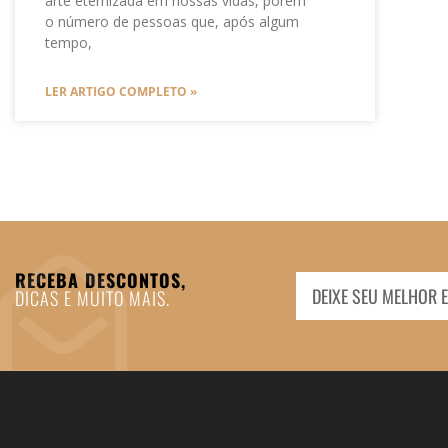
arte eternizada em nossas vidas, porém
o número de pessoas que, após algum
tempo,
LER ARTIGO COMPLETO »
RECEBA DESCONTOS,
DICAS E MUITO MAIS.