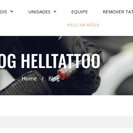
OIS
UNIDADES
EQUIPE
REMOVER TA
HELL NA MÍDIA
OG HELLTATTOO
Home
/
Blog