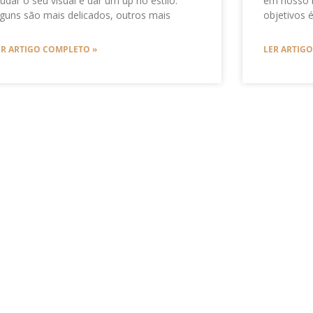
udar o seu visual e dar um up no estilo.
em nosso b
lguns são mais delicados, outros mais
objetivos 
ER ARTIGO COMPLETO »
LER ARTIG