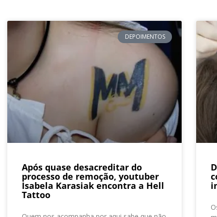
DEPOIMENTOS
Após quase desacreditar do
D
processo de remoção, youtuber
c
Isabela Karasiak encontra a Hell
i
Tattoo
O
Quem nos acompanha por aqui sabe que não