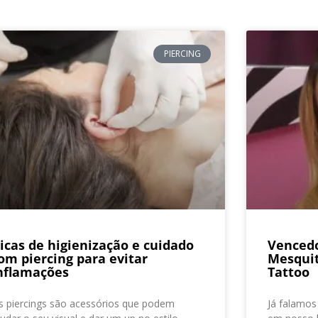
PIERCING
icas de higienização e cuidado
Vencedo
om piercing para evitar
Mesquit
nflamações
Tattoo
s piercings são acessórios que podem
Já falamos