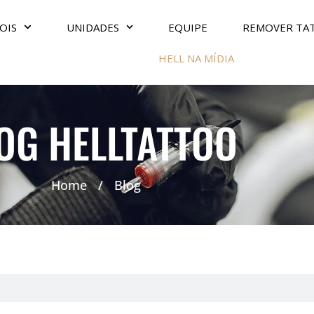
OIS
UNIDADES
EQUIPE
REMOVER TA
HELL NA MÍDIA
OG HELLTATTOO
Home
/
Blog