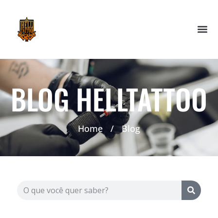
BLOG HELLTATTOO
Home
/
Blog