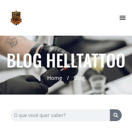
BLOG HELLTATTOO
Home
/
Blog