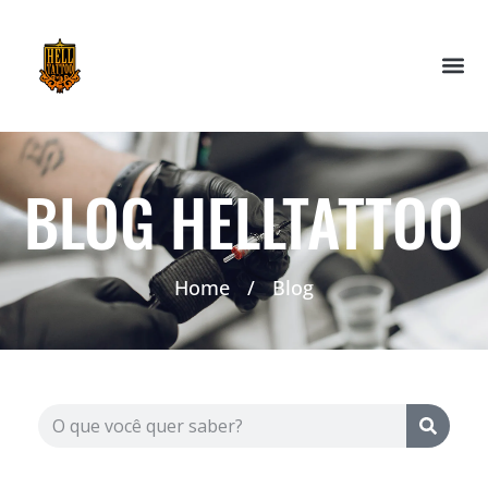
BLOG HELLTATTOO
Home
/
Blog