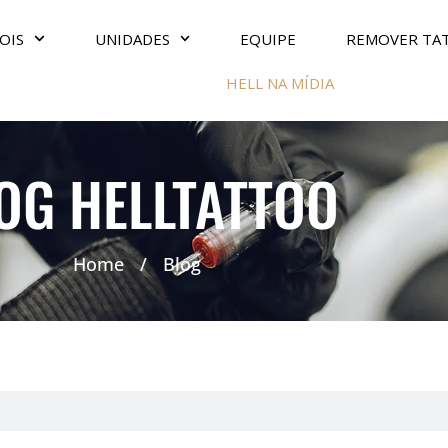
OIS
UNIDADES
EQUIPE
REMOVER TA
HELL NA MÍDIA
OG HELLTATTOO
Home
/
Blog