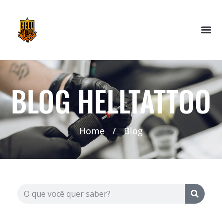
BLOG HELLTATTOO
Home
/
Blog