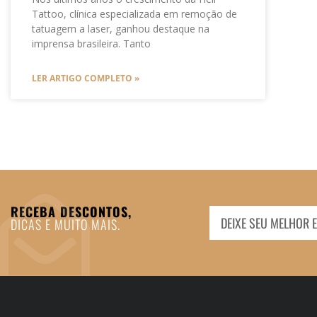
Tattoo, clínica especializada em remoção de
tatuagem a laser, ganhou destaque na
imprensa brasileira. Tanto
LER ARTIGO COMPLETO »
RECEBA DESCONTOS,
DICAS E MUITO MAIS.