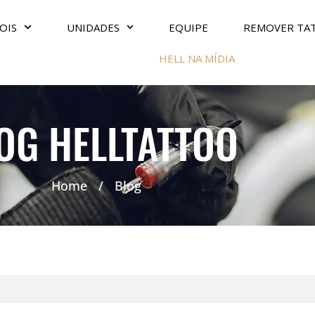
OIS
UNIDADES
EQUIPE
REMOVER TA
HELL NA MÍDIA
OG HELLTATTOO
Home
/
Blog