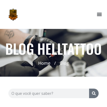
BLOG HELLTATTOO
Home
/
Blog