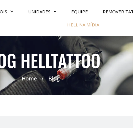
OIS
UNIDADES
EQUIPE
REMOVER TA
HELL NA MÍDIA
OG HELLTATTOO
Home
/
Blog