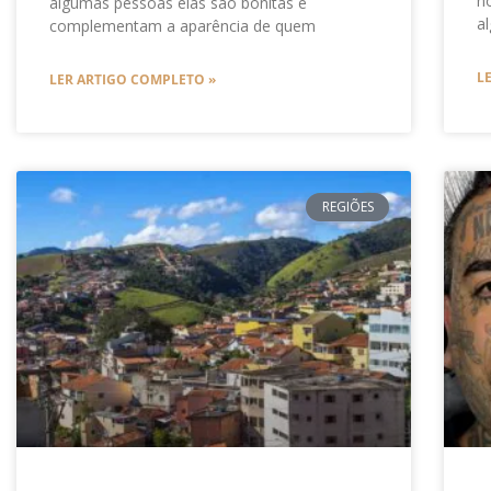
n
algumas pessoas elas são bonitas e
a
complementam a aparência de quem
L
LER ARTIGO COMPLETO »
REGIÕES