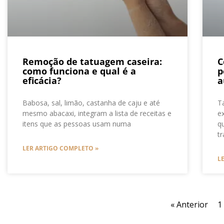
Remoção de tatuagem caseira:
C
como funciona e qual é a
p
eficácia?
a
Babosa, sal, limão, castanha de caju e até
T
mesmo abacaxi, integram a lista de receitas e
e
itens que as pessoas usam numa
q
t
LER ARTIGO COMPLETO »
L
« Anterior
1