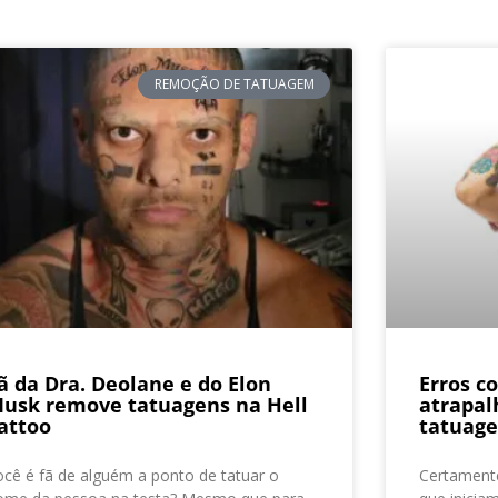
REMOÇÃO DE TATUAGEM
ã da Dra. Deolane e do Elon
Erros 
usk remove tatuagens na Hell
atrapal
attoo
tatuag
ocê é fã de alguém a ponto de tatuar o
Certamente