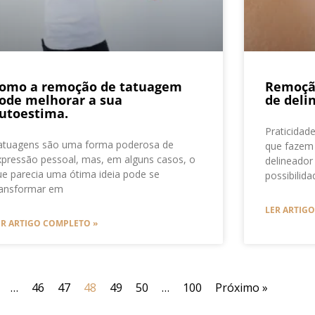
omo a remoção de tatuagem
Remoçã
ode melhorar a sua
de deli
utoestima.
Praticidad
atuagens são uma forma poderosa de
que fazem
xpressão pessoal, mas, em alguns casos, o
delineador
ue parecia uma ótima ideia pode se
possibilid
ransformar em
LER ARTIG
ER ARTIGO COMPLETO »
…
46
47
48
49
50
…
100
Próximo »