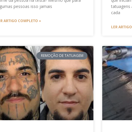
ome da pessoa na testa? Mesmo que para
que inicia
lgumas pessoas isso jamais
tatuagens 
cada
ER ARTIGO COMPLETO »
LER ARTIG
REMOÇÃO DE TATUAGEM