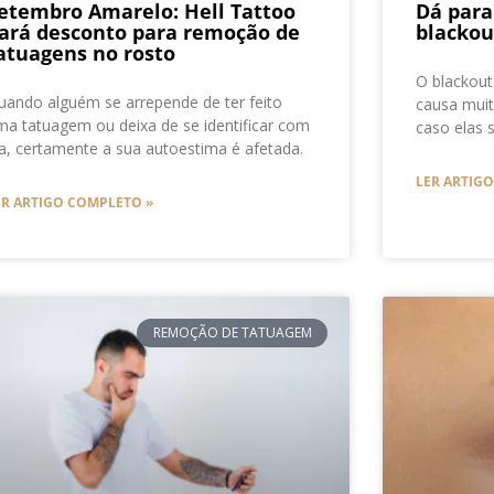
etembro Amarelo: Hell Tattoo
Dá par
ará desconto para remoção de
blackou
atuagens no rosto
O blackout
uando alguém se arrepende de ter feito
causa muit
ma tatuagem ou deixa de se identificar com
caso elas
la, certamente a sua autoestima é afetada.
LER ARTIG
ER ARTIGO COMPLETO »
REMOÇÃO DE TATUAGEM