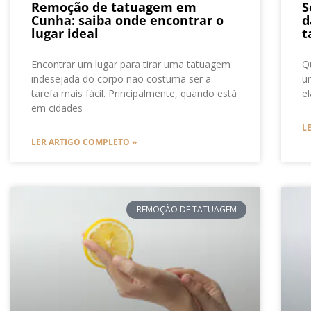
Remoção de tatuagem em
S
Cunha: saiba onde encontrar o
d
lugar ideal
t
Encontrar um lugar para tirar uma tatuagem
Q
indesejada do corpo não costuma ser a
u
tarefa mais fácil. Principalmente, quando está
e
em cidades
L
LER ARTIGO COMPLETO »
REMOÇÃO DE TATUAGEM