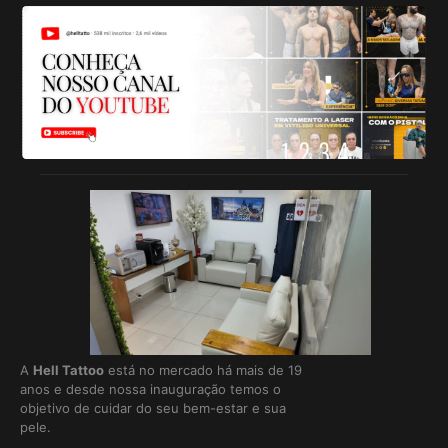
A
Hell Tattoo
está no mercado há mais de 19
anos e desde nossa inauguração temos o
objetivo de cuidar do seu bem-estar e sua
pele.