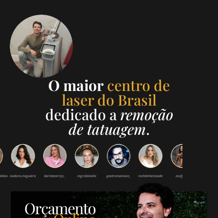
O maior
centro de
laser do Brasil
dedicado a
remoção
de tatuagem
.
ess
isadora.nogueira
karinecarrijo_
ingridanalla
gastromaniaco_
rachelsherazade
zoofficial
gabzuski